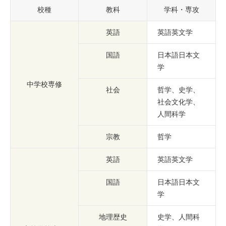
校種
教科
学科・専攻
英語
英語英文学
国語
日本語日本文
学
中学校専修
社会
哲学、史学、
社会文化学、
人間科学
宗教
哲学
英語
英語英文学
国語
日本語日本文
学
地理歴史
史学、人間科