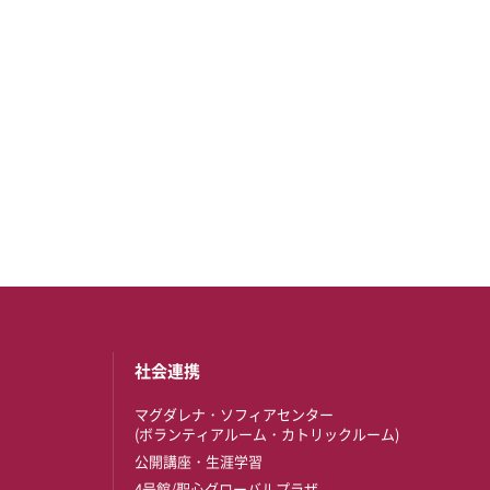
社会連携
マグダレナ・ソフィアセンター
(ボランティアルーム・カトリックルーム)
公開講座・生涯学習
4号館/聖心グローバルプラザ