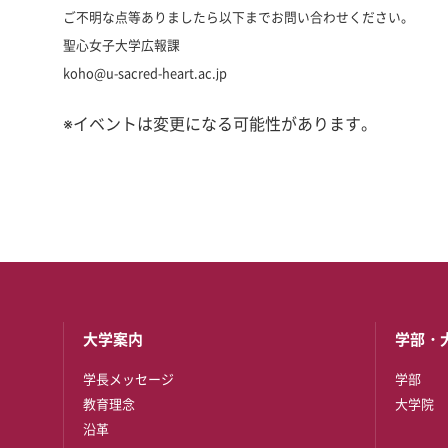
ご不明な点等ありましたら以下までお問い合わせください。
聖心女子大学広報課
koho@u-sacred-heart.ac.jp
※イベントは変更になる可能性があります。
大学案内
学部・
学長メッセージ
学部
教育理念
大学院
沿革