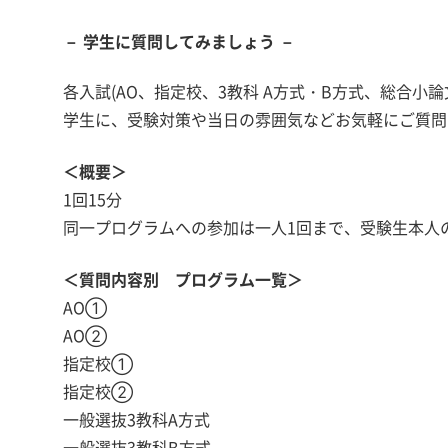
－ 学生に質問してみましょう －
各入試(AO、指定校、3教科 A方式・B方式、総合小
学生に、受験対策や当日の雰囲気などお気軽にご質問
＜概要＞
1回15分
同一プログラムへの参加は一人1回まで、受験生本人
＜質問内容別 プログラム一覧＞
AO①
AO②
指定校①
指定校②
一般選抜3教科A方式
一般選抜3教科B方式