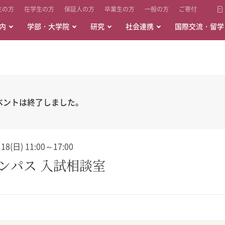
生の方
在学生の方
保証人の方
卒業生の方
一般の方
ご寄付
内
学部・大学院
研究
社会連携
国際交流・留学
ベントは終了しました。
(日) 11:00～17:00
キャンパス 入試相談室