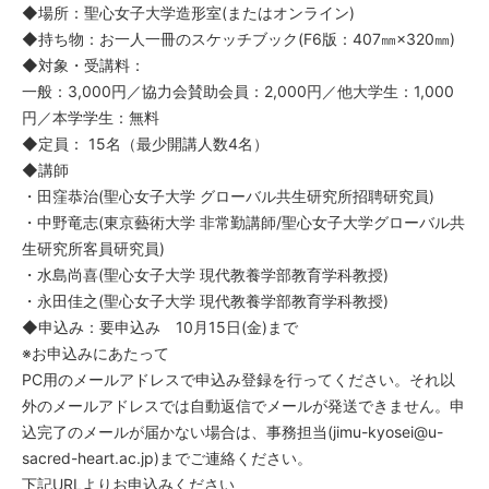
◆場所：聖心女子大学造形室(またはオンライン)
◆持ち物：お一人一冊のスケッチブック(F6版：407㎜×320㎜)
◆対象・受講料：
一般：3,000円／協力会賛助会員：2,000円／他大学生：1,000
円／本学学生：無料
◆定員： 15名（最少開講人数4名）
◆講師
・田窪恭治(聖心女子大学 グローバル共生研究所招聘研究員)
・中野竜志(東京藝術大学 非常勤講師/聖心女子大学グローバル共
生研究所客員研究員)
・水島尚喜(聖心女子大学 現代教養学部教育学科教授)
・永田佳之(聖心女子大学 現代教養学部教育学科教授)
◆申込み：要申込み 10月15日(金)まで
※お申込みにあたって
PC用のメールアドレスで申込み登録を行ってください。それ以
外のメールアドレスでは自動返信でメールが発送できません。申
込完了のメールが届かない場合は、事務担当(jimu-kyosei@u-
sacred-heart.ac.jp)までご連絡ください。
下記URLよりお申込みください