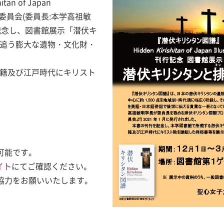
n of Japan
行委員会(委員長:本学高祖敏
を記念し、図書館展示「潜伏キ
追う膨大な遺物・文化財・
籍及び江戸時代にキリスト
可能です。
イト
にてご確認ください。
協力をお願いいたします。