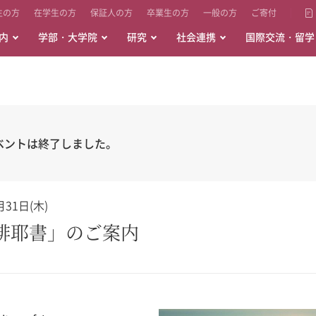
生の方
在学生の方
保証人の方
卒業生の方
一般の方
ご寄付
内
学部・大学院
研究
社会連携
国際交流・留学
ベントは終了しました。
31日(木)
排耶書」のご案内