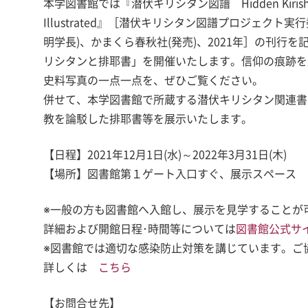
本学図書館では『潜伏キリシタン図譜 Hidden Kirishita
Illustrated』［潜伏キリシタン図譜プロジェクト実
明学長)、かまくら春秋社(発売)、2021年］の刊行
リシタンと排耶書」を開催いたします。信仰の痕跡を
史料写真の一点一点を、ぜひご覧ください。
併せて、本学図書館で所蔵する潜伏キリシタン関連書
教を論駁した排耶書等を展示いたします。
【日程】2021年12月1日(水)～2022年3月31日(木)
【場所】図書館第１ゲート入口すぐ、展示スペース
※一般の方も図書館へ入館し、展示を見学することが
詳細および開館日程･時間等については
図書館公式サ
※図書館では適切な感染防止対策を講じています。ご
詳しくは
こちら
【お問合せ先】