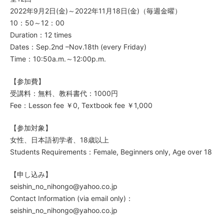
2022年9月2日(金)～2022年11月18日(金)（毎週金曜）
10：50～12：00
Duration：12 times
Dates：Sep.2nd –Nov.18th (every Friday)
Time：10:50a.m.～12:00p.m.
【参加費】
受講料：無料、教科書代：1000円
Fee：Lesson fee ￥0, Textbook fee ￥1,000
【参加対象】
女性、日本語初学者、18歳以上
Students Requirements：Female, Beginners only, Age over 18
【申し込み】
seishin_no_nihongo@yahoo.co.jp
Contact Information (via email only)：
seishin_no_nihongo@yahoo.co.jp