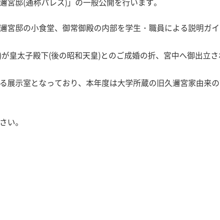
邇宮邸(通称パレス)」の一般公開を行います。
邇宮邸の小食堂、御常御殿の内部を学生・職員による説明ガイ
后)が皇太子殿下(後の昭和天皇)とのご成婚の折、宮中へ御出立
る展示室となっており、本年度は大学所蔵の旧久邇宮家由来の
さい。