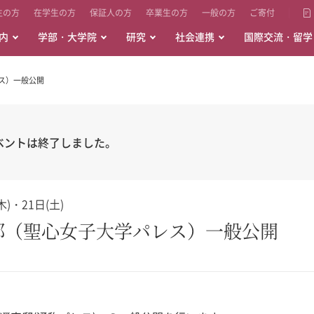
生の方
在学生の方
保証人の方
卒業生の方
一般の方
ご寄付
内
学部・大学院
研究
社会連携
国際交流・留学
レス）一般公開
ベントは終了しました。
)・21日(土)
宮邸（聖心女子大学パレス）一般公開