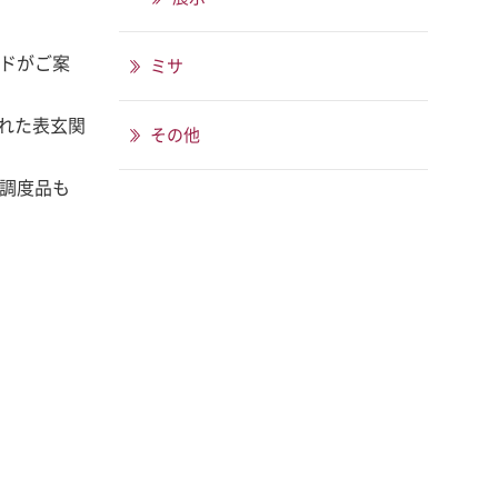
ドがご案
ミサ
された表玄関
その他
調度品も