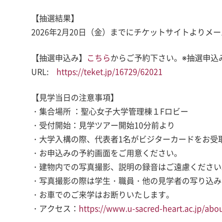
【抽選結果】
2026年2月20日（金）までにチケットサイトよりメ
【抽選申込み】
こちら
からご予約下さい。※抽選申込
URL:
https://teket.jp/16729/62021
【見学当日の注意事項】
・集合場所 ：聖心女子大学管理棟１Fロビー
・受付開始：見学ツアー開始10分前より
・大学入構の際、代表者1名がビジターカードをお受
・お申込みの予約画面をご用意ください。
・建物内での写真撮影、説明の録音はご遠慮ください
・写真撮影の際は学生・職員・他の見学者の写り込み
・お車でのご来学はお断りいたします。
・アクセス：
https://www.u-sacred-heart.ac.jp/abou