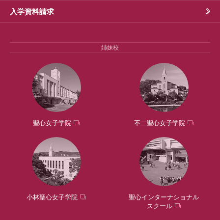
入学資料請求
姉妹校
聖心女子学院
不二聖心女子学院
小林聖心女子学院
聖心インターナショナル
スクール