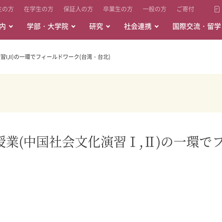
生の方
在学生の方
保証人の方
卒業生の方
一般の方
ご寄付
内
学部・大学院
研究
社会連携
国際交流・留学
Ⅰ,Ⅱ)の一環でフィールドワーク(台湾・台北)
授業(中国社会文化演習Ⅰ,Ⅱ)の一環で