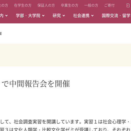
生の方
在学生の方
保証人の方
卒業生の方
一般の方
ご寄付
内
学部・大学院
研究
社会連携
国際交流・留学
催
」で中間報告会を開催
して、社会調査実習を開講しています。実習１は社会心理学・
習３は文化人類学・比較文化学ゼミが受講しており、それぞれ