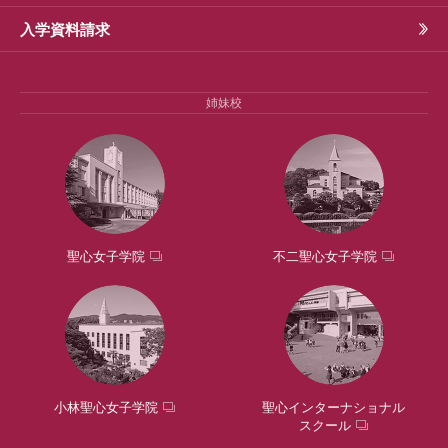
入学資料請求
姉妹校
聖心女子学院
不二聖心女子学院
小林聖心女子学院
聖心インターナショナル
スクール