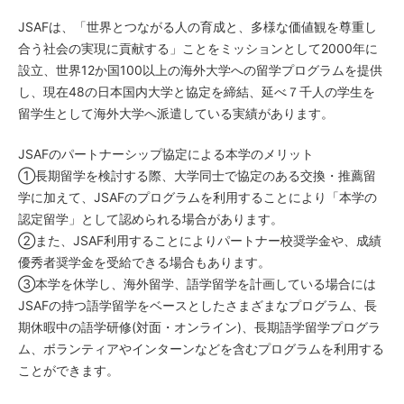
JSAFは、「世界とつながる人の育成と、多様な価値観を尊重し
合う社会の実現に貢献する」ことをミッションとして2000年に
設立、世界12か国100以上の海外大学への留学プログラムを提供
し、現在48の日本国内大学と協定を締結、延べ７千人の学生を
留学生として海外大学へ派遣している実績があります。
JSAFのパートナーシップ協定による本学のメリット
①長期留学を検討する際、大学同士で協定のある交換・推薦留
学に加えて、JSAFのプログラムを利用することにより「本学の
認定留学」として認められる場合があります。
②また、JSAF利用することによりパートナー校奨学金や、成績
優秀者奨学金を受給できる場合もあります。
③本学を休学し、海外留学、語学留学を計画している場合には
JSAFの持つ語学留学をベースとしたさまざまなプログラム、長
期休暇中の語学研修(対面・オンライン)、長期語学留学プログラ
ム、ボランティアやインターンなどを含むプログラムを利用する
ことができます。