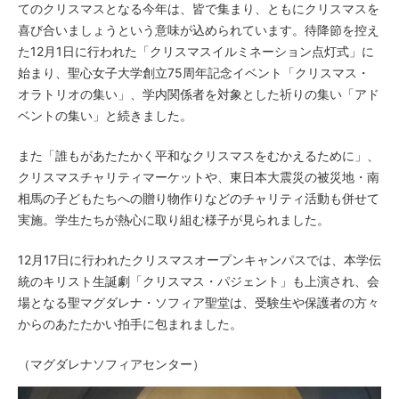
てのクリスマスとなる今年は、皆で集まり、ともにクリスマスを
喜び合いましょうという意味が込められています。待降節を控え
た12月1日に行われた「クリスマスイルミネーション点灯式」に
始まり、聖心女子大学創立75周年記念イベント「クリスマス・
オラトリオの集い」、学内関係者を対象とした祈りの集い「アド
ベントの集い」と続きました。
また「誰もがあたたかく平和なクリスマスをむかえるために」、
クリスマスチャリティマーケットや、東日本大震災の被災地・南
相馬の子どもたちへの贈り物作りなどのチャリティ活動も併せて
実施。学生たちが熱心に取り組む様子が見られました。
12月17日に行われたクリスマスオープンキャンパスでは、本学伝
統のキリスト生誕劇「クリスマス・パジェント」も上演され、会
場となる聖マグダレナ・ソフィア聖堂は、受験生や保護者の方々
からのあたたかい拍手に包まれました。
（マグダレナソフィアセンター）