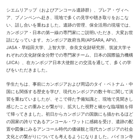
シエムリアップ（およびアンコール遺跡群）、プレア・ヴィヘ
ア、プノンペンへ赴き、現地で多くの見学や聴き取りをおこな
い、話し合いを重ねました。遺跡の管理、保全活用の現場では、
カンボジア・日本の第一線の専門家にご説明いただき、大変お世
話になっています。カンボジア政府当局(APSARA, APV)、
JASA・早稲田大学、上智大学、奈良文化財研究所、筑波大学そ
れぞれの文化財保全分野での専門家チーム、日本の国際協力機構
(JICA）、在カンボジア日本大使館との交流を通して、多くの学
びをいただきました。
学生たちは、事前にカンボジアおよび周辺のタイ・ベトナム・中
国にも関係する歴史を学び、現代カンボジアの数十年に関して演
習を重ねていましたが、そこで得た予備知識と、現地で見聞きし
感じたことの重みとが繋がり、拡大した視野と確かな臨場観を得
て帰ってきました。初日からカンボジアの国旗にも描かれるほど
の国家の誇りであるアンコール・ワットに感銘を受け、遺跡の配
置や図像にみるアンコール時代の価値観と現代カンボジアの社会
文化との繋がりについても考えるようになりました。バイヨン寺