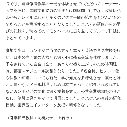
院では、遺跡修復作業の一端を体験させていただいてオーナーシ
ップを感じ、国際文化協力の実践とは国家間だけでなく政策レベ
ルから匠レベルにわたり多くのアクター間の協力をも含んだもの
であることを実感することとなりました。これらの研修からの学
びの記録を、現地でのメモをベースに振り返ってグループ日誌に
まとめています。
参加学生は、カンボジア当局の方々と堂々と英語で意見交換を行
い、日本の専門家の皆様とも深く心に残る交流を体験しました。
予定されていた会合は全て、あまりの盛り上がりのため時間延
長、都度スケジュール調整となりました。5名全員、ヒンズー教
や仏教の変遷についても新たに学び知見を多様化させ、素材と味
わい豊かなクメール料理はじめ日本でまったく紹介されきれてい
ないカンボジアの文化に深く愛着を覚え、公共交通機関をのりこ
なし、健脚に磨きをかけて帰国しました。それぞれの今後の研究
目標、世界観にインパクトを及ぼす研修となりました。
（引率担当教員：岡橋純子、上石 学）