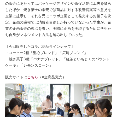
の販売にあたってはパッケージデザインや販促活動に工夫を凝ら
したほか、焼き菓子の販売では商品に対する改善提案等の意見を
企業に提示し、それを元にコラボ企画として発売するお菓子を決
定。企画の過程では消費者目線しか持っていなかった学生が、企
業の企画販売の視点を養い、実際に企画を実現するために学生た
ち自身がマネジメント方法を編み出していった。
【今回販売したコラボ商品ラインナップ】
・コーヒー2種「聖心ブレンド」「広尾ブレンド」
・焼き菓子3種「バナナブレッド」「紅茶といちじくのパウンド
ケーキ」「レモンスコーン」
販売サイトは
こちら
（※全商品完売）