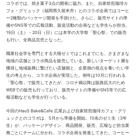
コラボでは、焼き菓子3点の開発に協力。また、自家焙煎珈琲カ
フェ・グリュック（福岡県久留米市）とのコラボ企画ではコーヒ
ー2種類のパッケージ開発を手掛けた。さらに、販売サイトの準
備やSNS等での広報活動、販促活動の企画なども学生らが担当。
19日（土）・20日（日）には本学の大学祭「聖心祭」での販売
も行い、全商品完売となった。
職業社会学を専門とする大槻ゼミではこれまでにも、さまざまな
地域の店舗とコラボ商品を販売している。新しいターゲット層を
獲得し地域振興に繋げたい店舗側と、企業側の視点を養いたい学
生の考えから、コラボ企画が実現した。例年は10月に行われる
「聖心祭」で販売してきたが、コロナ禍以降は販路拡大のため
WEBでの販売も行っており、販売サイトの準備やSNS等での広
報活動なども学生が行っている。
今回のHauS Bake&Cafe 広尾および自家焙煎珈琲カフェ・グリ
ュックとのコラボは、5月から準備を開始。10名のゼミ生（3年
生）が、パッケージデザイン、商品開発、販売、広報など担当業
務ごとにチームに分かれ、コラボ企画を推進してきた。コーヒー