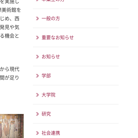
を実施し
際美術館を
じめ、西
一般の方
発見や気
る機会と
重要なお知らせ
お知らせ
から現代
学部
間が足り
大学院
研究
社会連携