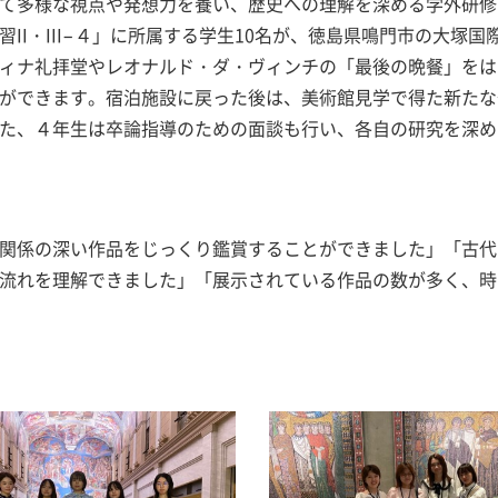
て多様な視点や発想力を養い、歴史への理解を深める学外研修
I・III−４」に所属する学生10名が、徳島県鳴門市の大塚国
ィナ礼拝堂やレオナルド・ダ・ヴィンチの「最後の晩餐」をは
ができます。宿泊施設に戻った後は、美術館見学で得た新たな
た、４年生は卒論指導のための面談も行い、各自の研究を深め
関係の深い作品をじっくり鑑賞することができました」「古代
流れを理解できました」「展示されている作品の数が多く、時