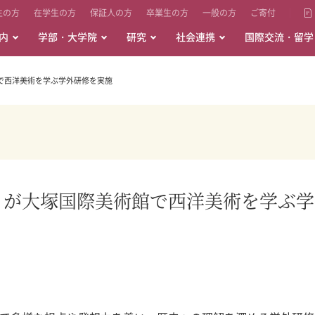
生の方
在学生の方
保証人の方
卒業生の方
一般の方
ご寄付
内
学部・大学院
研究
社会連携
国際交流・留学
で西洋美術を学ぶ学外研修を実施
ミが大塚国際美術館で西洋美術を学ぶ学