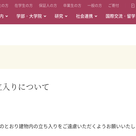
生の方
在学生の方
保証人の方
卒業生の方
一般の方
ご寄付
内
学部・大学院
研究
社会連携
国際交流・留学
内立入りについて
、以下のとおり建物内の立ち入りをご遠慮いただくようお願いいた