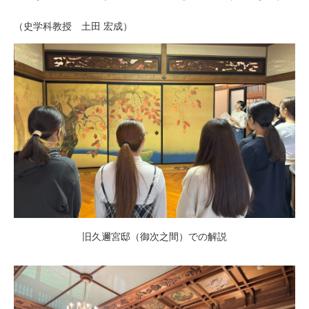
（史学科教授 土田 宏成）
旧久邇宮邸（御次之間）での解説