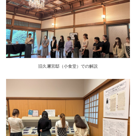
旧久邇宮邸（小食堂）での解説