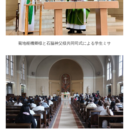
菊地枢機卿様と石脇神父様共同司式による学生ミサ