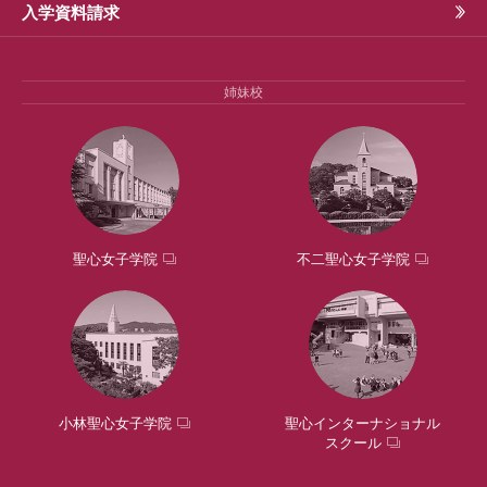
入学資料請求
姉妹校
聖心女子学院
不二聖心女子学院
小林聖心女子学院
聖心インターナショナル
スクール