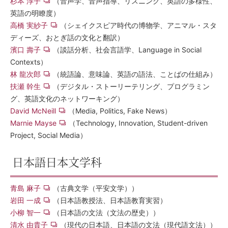
杉本 淳子
（音声学、音声指導、リスニング、英語の多様性、
英語の明瞭度）
高橋 実紗子
（シェイクスピア時代の博物学、アニマル・スタ
ディーズ、おとぎ話の文化と翻訳）
濱口 壽子
（談話分析、社会言語学、Language in Social
Contexts）
林 龍次郎
（統語論、意味論、英語の語法、ことばの仕組み）
扶瀬 幹生
（デジタル・ストーリーテリング、プログラミン
グ、英語文化のネットワーキング）
David McNeill
（Media, Politics, Fake News）
Marnie Mayse
（Technology, Innovation, Student-driven
Project, Social Media）
日本語日本文学科
青島 麻子
（古典文学（平安文学））
岩田 一成
（日本語教授法、日本語教育実習）
小柳 智一
（日本語の文法（文法の歴史））
清水 由貴子
（現代の日本語、日本語の文法（現代語文法））