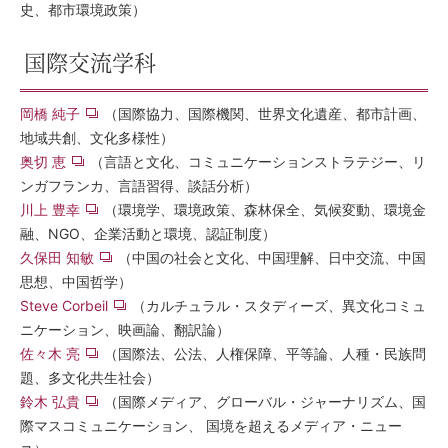
史、都市環境政策）
国際交流学科
岡橋 純子
（国際協力、国際機関、世界文化遺産、都市計画、
地域共創、文化多様性）
奥切 恵
（言語と文化、コミュニケーションストラテジー、リ
ンガフランカ、言語習得、談話分析）
川上 豊幸
（環境学、環境政策、森林保全、気候変動、環境金
融、NGO、企業活動と環境、認証制度）
久保田 知敏
（中国の社会と文化、中国理解、日中交流、中国
思想、中国哲学）
Steve Corbeil
（カルチュラル・スタディーズ、異文化コミュ
ニケーション、映画論、翻訳論）
佐々木 亮
（国際法、公法、人権保障、平等論、人種・民族問
題、多文化共生社会）
鈴木 弘貴
（国際メディア、グローバル・ジャーナリズム、国
際マスコミュニケーション、 国境を超えるメディア・ニュー