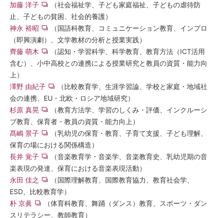
加藤 洋子
（社会福祉学、子ども家庭福祉、子どもの虐待防
止、子どもの貧困、社会的養護）
神永 裕昭
（国語科教育、コミュニケーション教育、インプロ
（即興演劇）、文学教材の分析と授業実践）
齊藤 萌木
（認知・学習科学、科学教育、教育方法（ICT活用
含む）、小中高校との連携による授業研究と教員の資質・能力向
上）
澤野 由紀子
（比較教育学、生涯学習論、学校と家庭・地域社
会の連携、EU・北欧・ロシア地域研究）
杉原 真晃
（教育方法学、学習のしくみ・評価、インクルーシ
ブ教育、保育者・教員の資質・能力向上）
髙嶋 景子
（乳幼児の保育・教育、子育て支援、子ども理解、
保育の場における関係構造）
長井 覚子
（音楽教育学・音楽学、音楽教育史、乳幼児期の音
楽表現の発達、保育における音楽表現活動）
永田 佳之
（国際理解教育、国際教育協力、教育社会学、
ESD、比較教育学）
朴 京眞
（体育科教育、舞踊（ダンス）教育、スポーツ・ダン
スリテラシー、教師教育）