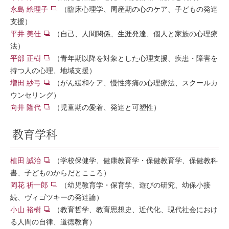
永島 絵理子
（臨床心理学、周産期の心のケア、子どもの発達
支援）
平井 美佳
（自己、人間関係、生涯発達、個人と家族の心理療
法）
平部 正樹
（青年期以降を対象とした心理支援、疾患・障害を
持つ人の心理、地域支援）
増田 紗弓
（がん緩和ケア、慢性疼痛の心理療法、スクールカ
ウンセリング）
向井 隆代
（児童期の愛着、発達と可塑性）
教育学科
植田 誠治
（学校保健学、健康教育学・保健教育学、保健教科
書、子どものからだとこころ）
岡花 祈一郎
（幼児教育学・保育学、遊びの研究、幼保小接
続、ヴィゴツキーの発達論）
小山 裕樹
（教育哲学、教育思想史、近代化、現代社会におけ
る人間の自律、道徳教育）