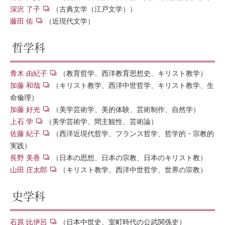
深沢 了子
（古典文学（江戸文学））
藤田 佑
（近現代文学）
哲学科
青木 由紀子
（教育哲学、西洋教育思想史、キリスト教学）
加藤 和哉
（キリスト教学、西洋中世哲学、キリスト教学、生
命倫理）
加藤 好光
（美学芸術学、美的体験、芸術制作、自然学）
上石 学
（美学芸術学、間主観性、芸術論）
佐藤 紀子
（西洋近現代哲学、フランス哲学、哲学的・宗教的
実践）
長野 美香
（日本の思想、日本の宗教、日本のキリスト教）
山田 庄太郎
（キリスト教学、西洋中世哲学、世界の宗教）
史学科
石原 比伊呂
（日本中世史、室町時代の公武関係史）