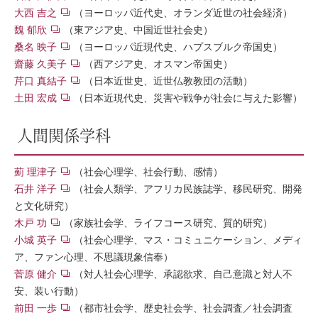
大西 吉之
（ヨーロッパ近代史、オランダ近世の社会経済）
魏 郁欣
（東アジア史、中国近世社会史）
桑名 映子
（ヨーロッパ近現代史、ハプスブルク帝国史）
齋藤 久美子
（西アジア史、オスマン帝国史）
芹口 真結子
（日本近世史、近世仏教教団の活動）
土田 宏成
（日本近現代史、災害や戦争が社会に与えた影響）
人間関係学科
薊 理津子
（社会心理学、社会行動、感情）
石井 洋子
（社会人類学、アフリカ民族誌学、移民研究、開発
と文化研究）
木戸 功
（家族社会学、ライフコース研究、質的研究）
小城 英子
（社会心理学、マス・コミュニケーション、メディ
ア、ファン心理、不思議現象信奉）
菅原 健介
（対人社会心理学、承認欲求、自己意識と対人不
安、装い行動）
前田 一歩
（都市社会学、歴史社会学、社会調査／社会調査