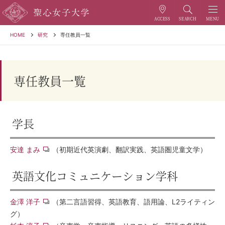
HOME
研究
専任教員一覧
専任教員一覧
学長
安達 まみ
（初期近代英演劇、翻訳実践、英語圏児童文学）
英語文化コミュニケーション学科
金澤 洋子
（第二言語習得、英語教育、語用論、L2ライティン
グ）