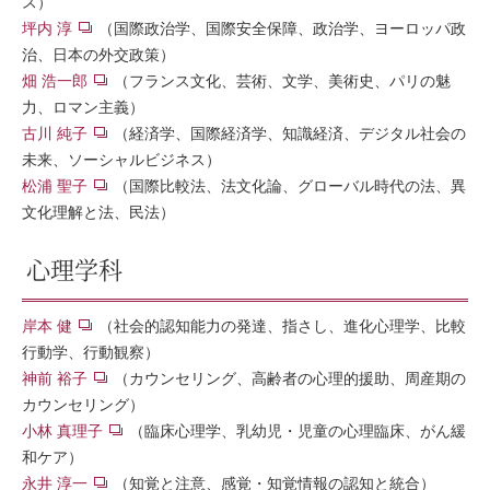
ス）
坪内 淳
（国際政治学、国際安全保障、政治学、ヨーロッパ政
治、日本の外交政策）
畑 浩一郎
（フランス文化、芸術、文学、美術史、パリの魅
力、ロマン主義）
古川 純子
（経済学、国際経済学、知識経済、デジタル社会の
未来、ソーシャルビジネス）
松浦 聖子
（国際比較法、法文化論、グローバル時代の法、異
文化理解と法、民法）
心理学科
岸本 健
（社会的認知能力の発達、指さし、進化心理学、比較
行動学、行動観察）
神前 裕子
（カウンセリング、高齢者の心理的援助、周産期の
カウンセリング）
小林 真理子
（臨床心理学、乳幼児・児童の心理臨床、がん緩
和ケア）
永井 淳一
（知覚と注意、感覚・知覚情報の認知と統合）