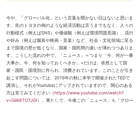
今や、「グローバル化」という言葉を聞かない日はないと思いま
す。先のトヨタの例のような経済活動は言うまでもなく、人々の
行動様式（例えばSNS）や価値観（例えば環境問題意識）、流行
や好み（例えば服装や映画・音楽）など、社会・文化領域に至る
まで国境の壁が低くなり、国家・国民間の違いが薄れつつありま
す。こうした流れの中で、「ニュース」＝つまり「今、何が一番
大事か。今、何を知っておくべきか」=だけは、依然として国
家・国民・国境別に作られ、消費されています。このことが引き
起こす問題については、2019年の秋に本学で開催されたTEDで
講演し、それがYoutubeにアップされていますので、関心のある
方は見てみてください（
https://www.youtube.com/watch?
v=Gji68TO7JGI
）。果たして、今後この「ニュース」も「グロー
バル化」されていくのかどうかは、「グローバル化」の進展の行
方を占う、興味深い研究テーマだと考えています。