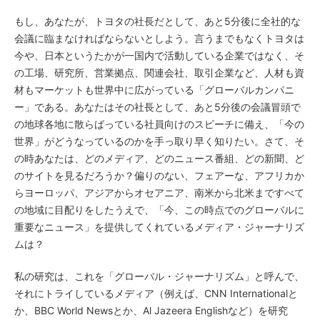
もし、あなたが、トヨタの社長だとして、あと5分後に全社的な
会議に臨まなければならないとしよう。言うまでもなくトヨタは
今や、日本というたかが一国内で活動している企業ではなく、そ
の工場、研究所、営業拠点、関連会社、取引企業など、人材も資
材もマーケットも世界中に広がっている「グローバルカンパニ
ー」である。あなたはその社長として、あと5分後の会議冒頭で
の地球各地に散らばっている社員向けのスピーチに備え、「今の
世界」がどうなっているのかを手っ取り早く知りたい。さて、そ
の時あなたは、どのメディア、どのニュース番組、どの新聞、ど
のサイトを見るだろうか？偏りのない、フェアーな、アフリカか
らヨーロッパ、アジアからオセアニア、南米から北米まですべて
の地域に目配りをしたうえで、「今、この時点でのグローバルに
重要なニュース」を提供してくれているメディア・ジャーナリズ
ムは？
私の研究は、これを「グローバル・ジャーナリズム」と呼んで、
それにトライしているメディア（例えば、CNN Internationalと
か、BBC World Newsとか、Al Jazeera Englishなど）を研究