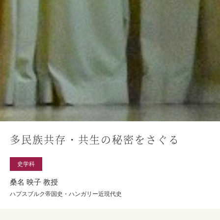
多民族共存・共生の秘密をさぐる
史学科
桑名 映子 教授
ハプスブルク帝国史・ハンガリー近現代史