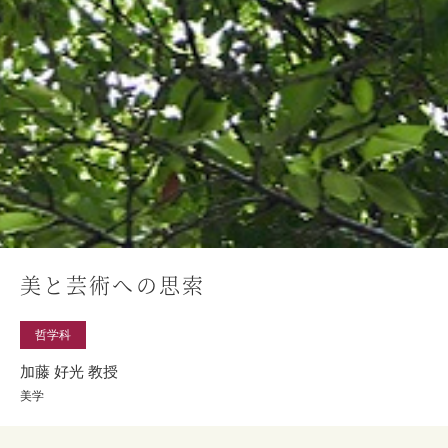
美と芸術への思索
哲学科
加藤 好光 教授
美学