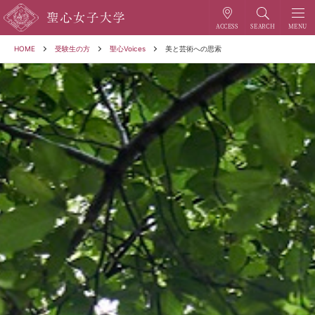
HOME
受験生の方
聖心Voices
美と芸術への思索