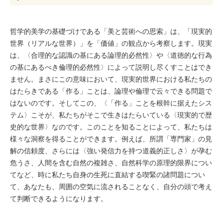
哲学的美学の基礎づけである「美と芸術への思索」は、「現実的
世界（リアルな世界）」を「価値」の観点から考察します。現実
は、〈合理的な認識の基にある論理的必然性〉や〈道徳的な行為
の基にあるべき倫理的必然性〉によって説明し尽くすことはでき
ません。まさにこの意味において、現実的世界における私たちの
はたらきである「作る」ことは、論理や倫理で云々できる問題で
はないのです。そしてこの、〈「作る」ことを根幹に据えたシス
テム〉こそが、私たちがそこで生きはたらいている〈現実的で歴
史的な世界〉なのです。このことを知ることによって、私たちは
様々な洞察を得ることができます。例えば、所謂「専門家」の見
解の信頼度、さらには〈強い発信力を持つ道義的正しさ〉が孕む
危うさ、人間を含む自然の複雑さ、自然科学の原理的限界につい
てなど、時に私たち自身の生死に直結する喫緊の諸問題につい
て、あなたも、周囲の空気に流されることなく、自分の頭で考え
て判断できるようになります。