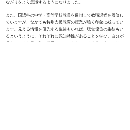
ながりをより意識するようになりました。
また、国語科の中学・⾼等学校教員を⽬指して教職課程を履修し
ていますが、なかでも特別⽀援教育の授業が強く印象に残ってい
ます。⾒える情報を優先する⽣徒もいれば、聴覚優位の⽣徒もい
るというように、それぞれに認知特性があることを学び、⾃分が
⾒えている世界と別の世界のなかに⽣きている⽣徒⼀⼈ひとりの
声に⽿を傾け寄り添える教員になりたいと強く思うようになりま
した。他にも、学校教育の実態や⽣徒とのかかわり⽅を学んだこ
とで、⾃⾝のなりたい教師像が具体化されたと感じています。
5年、10年という⻑期スパンで⾃分のキャリアビジョンを考えた
とき、社会のしくみを理解し、研鑽を積むことで、将来の社会を
担う⼦どもたちに、その経験を還元できると考え、卒業後は、企
業で社会経験を積み、将来的には国語科の教員になりたいと考え
ています。