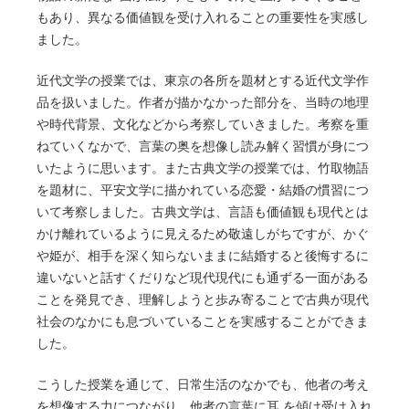
もあり、異なる価値観を受け⼊れることの重要性を実感し
ました。
近代⽂学の授業では、東京の各所を題材とする近代⽂学作
品を扱いました。作者が描かなかった部分を、当時の地理
や時代背景、文化などから考察していきました。考察を重
ねていくなかで、⾔葉の奥を想像し読み解く習慣が⾝につ
いたように思います。また古典⽂学の授業では、⽵取物語
を題材に、平安⽂学に描かれている恋愛・結婚の慣習につ
いて考察しました。古典⽂学は、⾔語も価値観も現代とは
かけ離れているように⾒えるため敬遠しがちですが、かぐ
や姫が、相⼿を深く知らないままに結婚すると後悔するに
違いないと話すくだりなど現代現代にも通ずる一面がある
ことを発見でき、理解しようと歩み寄ることで古典が現代
社会のなかにも息づいていることを実感することができま
した。
こうした授業を通じて、日常生活のなかでも、他者の考え
を想像する力につながり、他者の言葉に耳 を傾け受け入れ