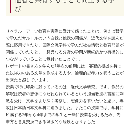
び
リベラル・アーツ教育を実際に受けて感じたことは、例えば哲学
で学んだサルトルのいう自我と他我の関係が、近代文学を読んだ
際に応用できたり、国際交流学科で学んだ社会情勢と教育問題が
関係していたりと、一見異なる分野の学問が断続的かつ有機的に
つながっていることに気付いたことです。
レポートの書き方を学んだ1年次の前期には、客観的根拠を持っ
た説得力のある文章を作成する力や、論理的思考力を養うことが
出来たと感じています。
授業で特に印象に残っているのは「近代文学研究」です。作品の
解釈は読者の想像にゆだねられているという担当教授の言葉に刺
激を受け、文学をより深く考察し、想像力を養いたいと思い、専
攻は日本語日本文学科に進みました。またこの授業では、学科に
所属する2年から4年までの学生と一緒に授業を受けるため、先
輩方と意見交換できる刺激的な経験となりました。