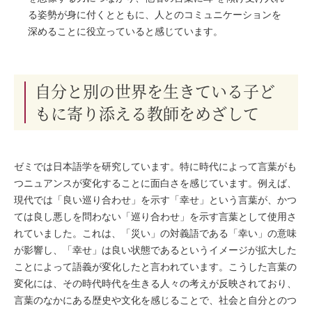
る姿勢が身に付くとともに、人とのコミュニケーションを
深めることに役立っていると感じています。
自分と別の世界を生きている子ど
もに寄り添える教師をめざして
ゼミでは⽇本語学を研究しています。特に時代によって⾔葉がも
つニュアンスが変化することに⾯⽩さを感じています。例えば、
現代では「良い巡り合わせ」を⽰す「幸せ」という⾔葉が、かつ
ては良し悪しを問わない「巡り合わせ」を⽰す⾔葉として使⽤さ
れていました。これは、「災い」の対義語である「幸い」の意味
が影響し、「幸せ」は良い状態であるというイメージが拡⼤した
ことによって語義が変化したと⾔われています。こうした⾔葉の
変化には、その時代時代を⽣きる⼈々の考えが反映されており、
⾔葉のなかにある歴史や⽂化を感じることで、社会と⾃分とのつ