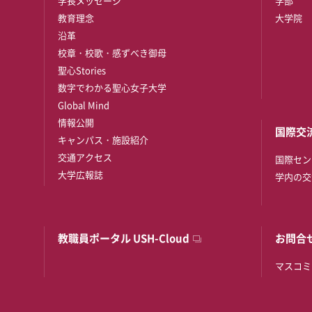
学長メッセージ
学部
教育理念
大学院
沿革
校章・校歌・感ずべき御母
聖心Stories
数字でわかる聖心女子大学
Global Mind
情報公開
国際交
キャンパス・施設紹介
交通アクセス
国際セン
大学広報誌
学内の交
教職員ポータル USH-Cloud
お問合
マスコミ