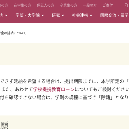
生の方
在学生の方
保証人の方
卒業生の方
一般の方
ご寄付
内
学部・大学院
研究
社会連携
国際交流・留学
付金の延納について
できず延納を希望する場合は、提出期限までに、本学所定の「
 また、あわせて
学校提携教育ローン
についてもご検討くださ
付を確認できない場合は、学則の規程に基づき「除籍」となり
納願」