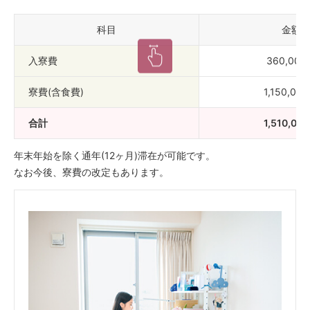
科目
金額
入寮費
360,000
寮費(含食費)
1,150,00
合計
1,510,00
年末年始を除く通年(12ヶ月)滞在が可能です。
なお今後、寮費の改定もあります。