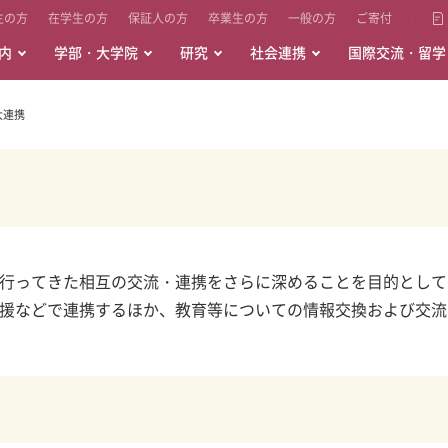
生の方
在学生の方
保証人の方
卒業生の方
一般の方
ご寄付
内
学部・大学院
研究
社会連携
国際交流・留学
大連携
行ってきた相互の交流・連携をさらに深めることを目的として
援などで連携するほか、教育等についての情報交換および交流