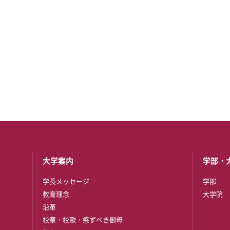
大学案内
学部・
学長メッセージ
学部
教育理念
大学院
沿革
校章・校歌・感ずべき御母